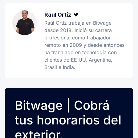
Raul Ortíz
Twitter
Raúl Ortíz trabaja en Bitwage
desde 2018. Inició su carrera
profesional como trabajador
remoto en 2009 y desde entonces
ha trabajado en tecnología con
clientes de EE UU, Argentina,
Brasil e India.
Bitwage | Cobrá
tus honorarios del
exterior.