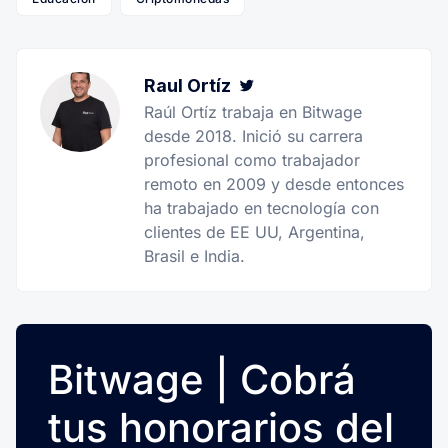
Raul Ortíz
Twitter
Raúl Ortíz trabaja en Bitwage
desde 2018. Inició su carrera
profesional como trabajador
remoto en 2009 y desde entonces
ha trabajado en tecnología con
clientes de EE UU, Argentina,
Brasil e India.
Bitwage | Cobrá
tus honorarios del