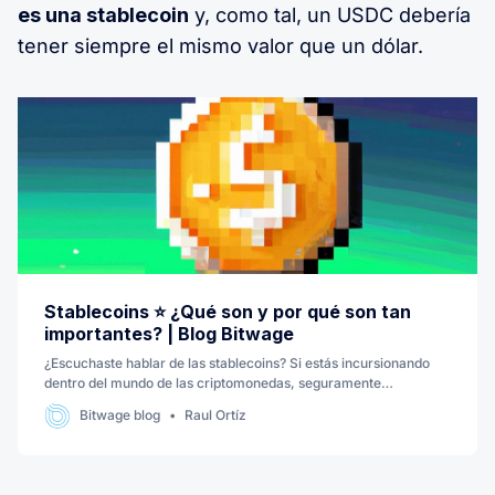
es una stablecoin
y, como tal, un USDC debería
tener siempre el mismo valor que un dólar.
Stablecoins ⭐️ ¿Qué son y por qué son tan
importantes? | Blog Bitwage
¿Escuchaste hablar de las stablecoins? Si estás incursionando
dentro del mundo de las criptomonedas, seguramente
escuchaste mencionar a las stablecoins o criptomonedas
Bitwage blog
Raul Ortíz
estables. En este artículo repasaremos de qué trata una
stablecoin, cuál es su importancia, y qué se pueden hacer con
ellas. 📌 D…