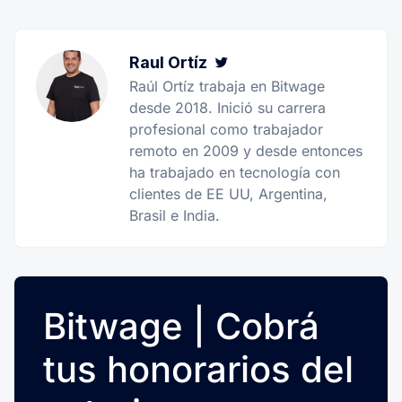
Raul Ortíz
Twitter
Raúl Ortíz trabaja en Bitwage
desde 2018. Inició su carrera
profesional como trabajador
remoto en 2009 y desde entonces
ha trabajado en tecnología con
clientes de EE UU, Argentina,
Brasil e India.
Bitwage | Cobrá
tus honorarios del