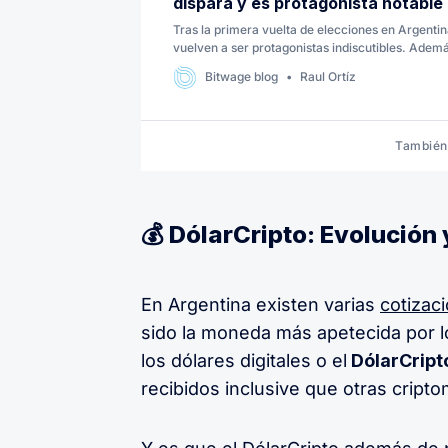
dispara y es protagonista notable
Tras la primera vuelta de elecciones en Argentina
vuelven a ser protagonistas indiscutibles. Ade
los intercambios locales han registrado aument
Bitwage blog
Raul Ortíz
las monedas estables.
También 
💰 DólarCripto: Evolución 
En Argentina existen varias
cotizac
sido la moneda más apetecida por l
los dólares digitales o el
DólarCript
recibidos inclusive que otras crip