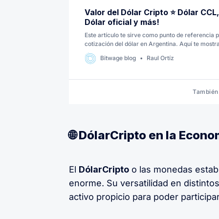
Valor del Dólar Cripto ⭐️ Dólar CCL
Dólar oficial y más!
Este artículo te sirve como punto de referencia p
cotización del dólar en Argentina. Aquí te mostr
tipos de cambio que tomamos de varias fuentes 
Bitwage blog
Raul Ortíz
actualizado con el valor y diferentes tipos de dól
Argentina.
También 
🌐 DólarCripto en la Econo
El
DólarCripto
o las monedas establ
enorme. Su versatilidad en distint
activo propicio para poder participa