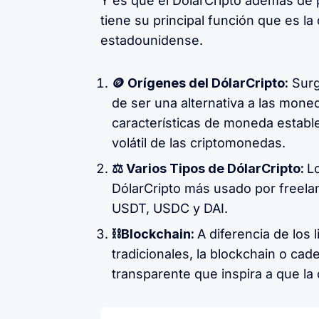
Y es que el DólarCripto además de po
tiene su principal función que es la 
estadounidense.
🪙 Orígenes del DólarCripto:
Surg
de ser una alternativa a las moned
características de moneda establ
volátil de las criptomonedas.
⚖️ Varios Tipos de DólarCripto:
Lo
DólarCripto más usado por freelan
USDT, USDC y DAI.
⛓Blockchain:
A diferencia de los
tradicionales, la blockchain o ca
transparente que inspira a que l