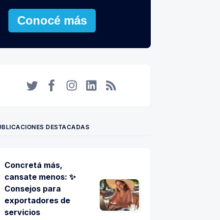
Conocé más
Twitter
Facebook
Instagram
LinkedIn
RSS
UBLICACIONES DESTACADAS
Concretá más,
cansate menos: ✨
Consejos para
exportadores de
servicios