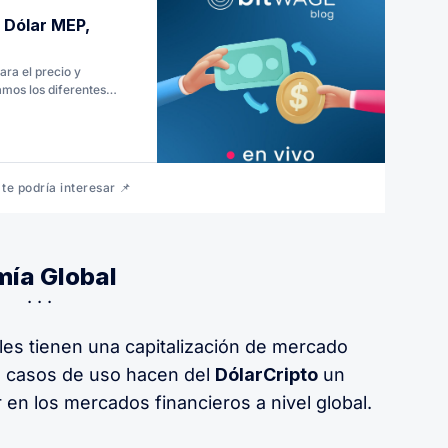
, Dólar MEP,
ara el precio y
amos los diferentes
para que estés
ar que existen en la
te podría interesar 📌
mía Global
es tienen una capitalización de mercado
os casos de uso hacen del
DólarCripto
un
r en los mercados financieros a nivel global.