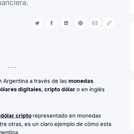
nanciera.
Compartir en Twitter
Compartir en Facebook
Compartir en LinkedIn
Compartir en Pinterest
Compartir via Email
Copiar link
n Argentina a través de las
monedas
ólares digitales
,
cripto dólar
o en inglés
dólar cripto
representado en monedas
re otras, es un claro ejemplo de cómo esta
gentina
.