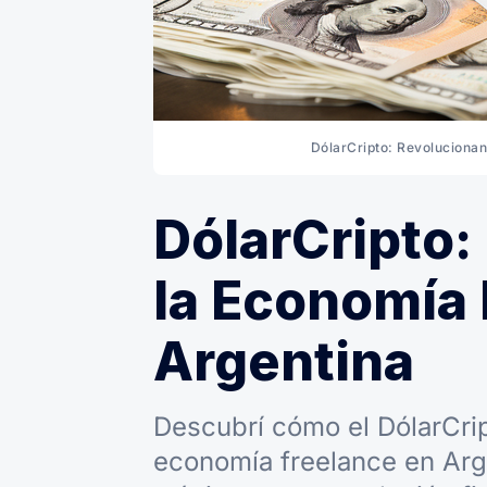
DólarCripto: Revolucionan
DólarCripto
la Economía 
Argentina
Descubrí cómo el DólarCrip
economía freelance en Ar