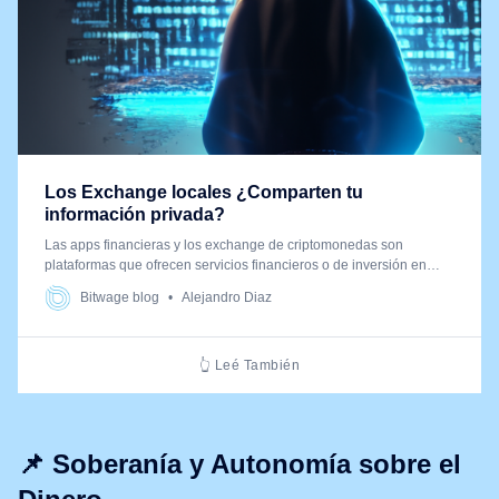
Los Exchange locales ¿Comparten tu
información privada?
Las apps financieras y los exchange de criptomonedas son
plataformas que ofrecen servicios financieros o de inversión en
criptoactivos. Sin embargo, muchas de estas plataformas
Bitwage blog
Alejandro Diaz
comparten tu información personal y financiera a terceros.
Acompáñame que te cuento como lo hacen.
👆 Leé También
📌 Soberanía y Autonomía sobre el