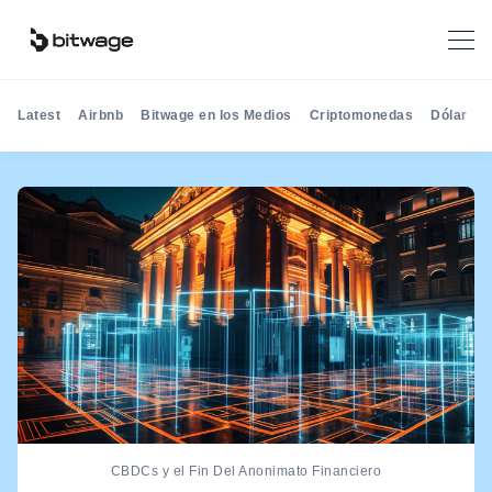
Latest
Airbnb
Bitwage en los Medios
Criptomonedas
Dólar
D
CBDCs y el Fin Del Anonimato Financiero