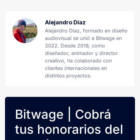
Alejandro Diaz
Alejandro Díaz, formado en diseño
audiovisual se unió a Bitwage en
2022. Desde 2016, como
diseñador, animador y director
creativo, ha colaborado con
clientes internacionales en
distintos proyectos.
Bitwage | Cobrá
tus honorarios del