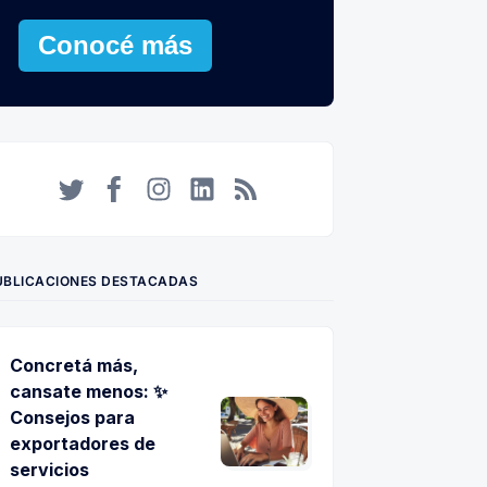
Conocé más
Twitter
Facebook
Instagram
LinkedIn
RSS
UBLICACIONES DESTACADAS
Concretá más,
cansate menos: ✨
Consejos para
exportadores de
servicios