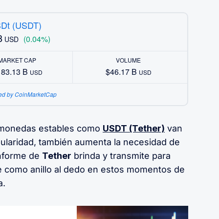
SDt (USDT)
8
(0.04%)
USD
MARKET CAP
VOLUME
183.13 B
$46.17 B
USD
USD
ed by CoinMarketCap
 monedas estables como
USDT (Tether)
van
ularidad, también aumenta la necesidad de
informe de
Tether
brinda y transmite para
e como anillo al dedo en estos momentos de
a.