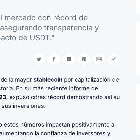
el mercado con récord de
asegurando transparencia y
pacto de USDT."
Compartir en Twitter
Compartir en Facebook
Compartir en LinkedIn
Compartir en Pinterest
Compartir via Email
Copiar link
 de la mayor
stablecoin
por capitalización de
toria. En su más reciente
informe
de
023
, expuso cifras récord demostrando así su
e sus inversiones.
o estos números impactan positivamente al
aumentando la confianza de inversores y