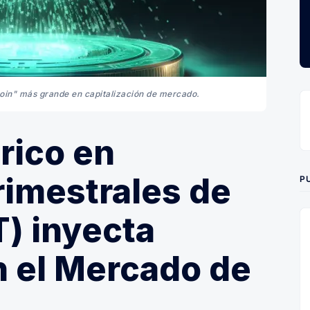
ecoin" más grande en capitalización de mercado.
rico en
rimestrales de
P
) inyecta
n el Mercado de