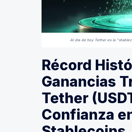
Al día de hoy Tether es la "stabl
Récord Histó
Ganancias T
Tether (USDT
Confianza e
Stablecoins