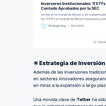
Inversores Institucionales: 11 ETFs
Contado Aprobados por la SEC
Un hito en el mundo de Bitcoin y las criptomone
los 11 ETFs al contado de Bitcoin impulsará la ado
llevando a Bitcoin y a las criptomonedas a otro ni
Bitwage blog
Raul Ortíz
🚀 Tambi
✳️ Estrategia de Inversión
Además de las inversiones tradicio
en sectores innovadores asegurando
en miras a la expansión a largo plaz
Una movida clave de
Tether
ha sido