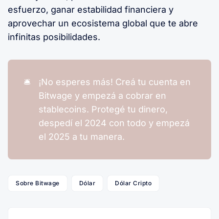
esfuerzo, ganar estabilidad financiera y
aprovechar un ecosistema global que te abre
infinitas posibilidades.
🛎️
¡No esperes más! Creá tu cuenta en
Bitwage y empezá a cobrar en
stablecoins. Protegé tu dinero,
despedí el 2024 con todo y empezá
el 2025 a tu manera.
Sobre Bitwage
Dólar
Dólar Cripto