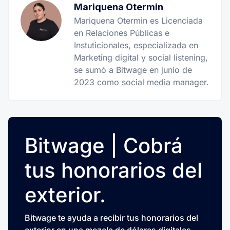
Mariquena Otermin
Mariquena Otermin es Licenciada
en Relaciones Públicas e
Instuticionales, especializada en
Marketing digital y social listening,
se sumó a Bitwage en junio de
2023 como social media manager.
Bitwage | Cobrá
tus honorarios del
exterior.
Bitwage te ayuda a recibir tus honorarios del
exterior en una mezcla de dólares digitales,