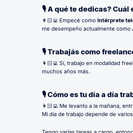
🎙 A qué te dedicas? Cuál
👩🏻‍💻 Empecé como
Intérprete te
me desempeño actualmente como
🎙 Trabajás como freelan
👩🏻‍💻 Sí, trabajo en modalidad fr
muchos años más.
🎙 Cómo es tu día a día t
👩🏻‍💻 Me levanto a la mañana, ent
Mi día de trabajo depende de varios
Tengo varias tareas a cargo, enton