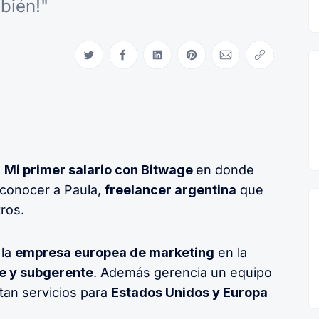
bién!"
Compartir en Twitter
Compartir en Facebook
Compartir en LinkedIn
Compartir en Pinterest
Compartir via Email
Copiar link
e
Mi primer salario con Bitwage
en donde
 conocer a Paula,
freelancer argentina
que
ros.
 la
empresa europea de marketing
en la
te y subgerente
. Además gerencia un equipo
an servicios para
Estados Unidos y Europa