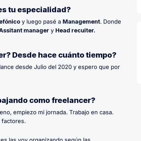
 es tu especialidad?
lefónico
y luego pasé a
Management
. Donde
Assitant manager
y
Head recuiter.
cer? Desde hace cuánto tiempo?
eelance desde Julio del 2020 y espero que por
rabajando como freelancer?
reno, empiezo mi jornada. Trabajo en casa.
 factores.
ces las voy organizando según las