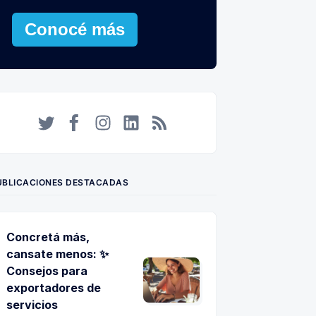
Conocé más
Twitter
Facebook
Instagram
LinkedIn
RSS
UBLICACIONES DESTACADAS
Concretá más,
cansate menos: ✨
Consejos para
exportadores de
servicios