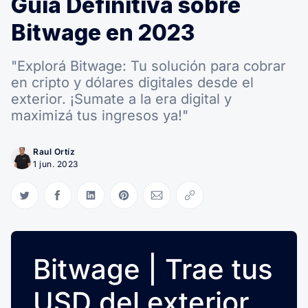
Guía Definitiva sobre
Bitwage en 2023
"Explorá Bitwage: Tu solución para cobrar
en cripto y dólares digitales desde el
exterior. ¡Sumate a la era digital y
maximizá tus ingresos ya!"
Raul Ortíz
1 jun. 2023
Compartir en Twitter
Compartir en Facebook
Compartir en LinkedIn
Compartir en Pinterest
Compartir via Email
Copiar link
Bitwage | Trae tus
USD del exterior