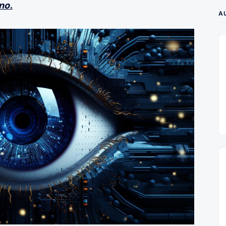
no.
A