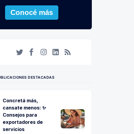
Conocé más
Twitter
Facebook
Instagram
LinkedIn
RSS
UBLICACIONES DESTACADAS
Concretá más,
cansate menos: ✨
Consejos para
exportadores de
servicios