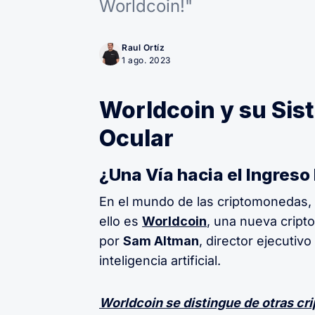
Worldcoin!"
Raul Ortíz
1 ago. 2023
Worldcoin y su Sis
Ocular
¿Una Vía hacia el Ingreso
En el mundo de las criptomonedas, 
ello es
Worldcoin
, una nueva cript
por
Sam Altman
, director ejecutiv
inteligencia artificial.
Worldcoin se distingue de otras cr