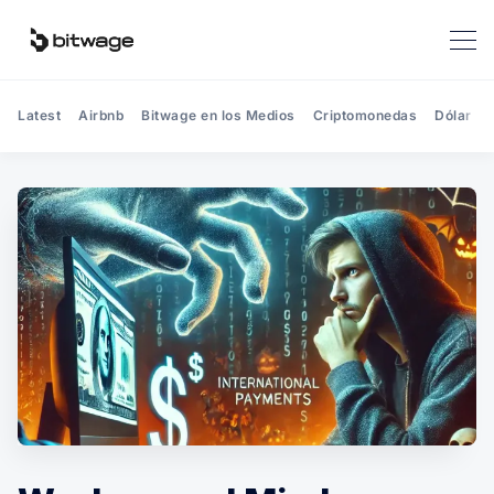
Latest
Airbnb
Bitwage en los Medios
Criptomonedas
Dólar