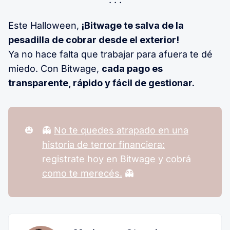
Este Halloween,
¡Bitwage te salva de la
pesadilla de cobrar desde el exterior!
Ya no hace falta que trabajar para afuera te dé
miedo. Con Bitwage,
cada pago es
transparente, rápido y fácil de gestionar.
🎃
👻
No te quedes atrapado en una
historia de terror financiera:
registrate hoy en Bitwage y
cobrá
como te merecés.
👻