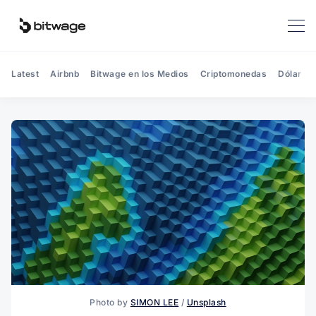
Latest
Airbnb
Bitwage en los Medios
Criptomonedas
Dólar
Photo by 
SIMON LEE
 / 
Unsplash