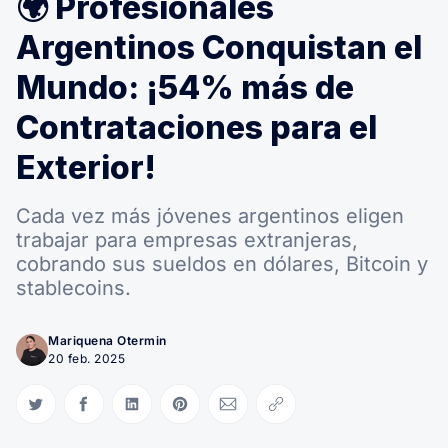
🌍 Profesionales
Argentinos Conquistan el
Mundo: ¡54% más de
Contrataciones para el
Exterior!
Cada vez más jóvenes argentinos eligen
trabajar para empresas extranjeras,
cobrando sus sueldos en dólares, Bitcoin y
stablecoins.
Mariquena Otermin
20 feb. 2025
Compartir en Twitter
Compartir en Facebook
Compartir en LinkedIn
Compartir en Pinterest
Compartir via Email
Copiar link