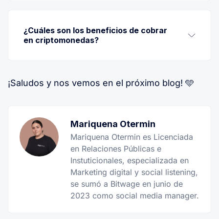
¿Cuáles son los beneficios de cobrar 
en criptomonedas?
Protección contra la inflación
: Las 
criptomonedas pueden servir como refugio 
¡Saludos y nos vemos en el próximo blog! 🩵
ante la devaluación del peso.
Rapidez en las transacciones
: Los pagos 
internacionales pueden procesarse más 
Mariquena Otermin
rápidamente.
Mariquena Otermin es Licenciada
en Relaciones Públicas e
Diversificación de activos
: Permite tener 
Instuticionales, especializada en
una cartera más variada de inversiones.
Marketing digital y social listening,
se sumó a Bitwage en junio de
2023 como social media manager.