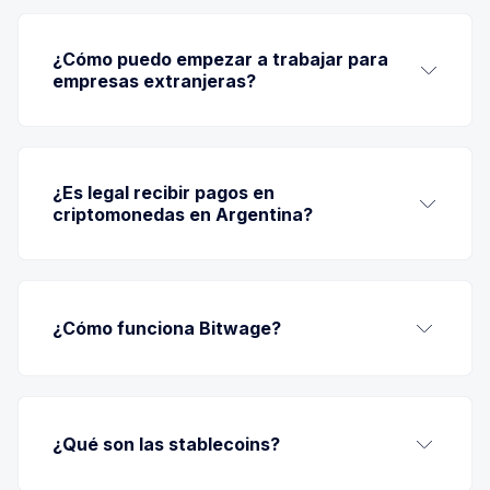
¿Cómo puedo empezar a trabajar para 
empresas extranjeras?
Plataformas freelance
: Regístrate en sitios 
como Upwork, Freelancer o Deel para 
¿Es legal recibir pagos en 
conectar con empleadores internacionales.
criptomonedas en Argentina?
Networking
: Participa en comunidades 
profesionales y eventos virtuales para ampliar 
tu red de contactos.
¿Cómo funciona Bitwage?
¿Qué son las stablecoins?