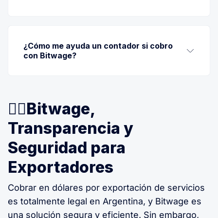
¿Cómo me ayuda un contador si cobro 
36.000 dólares anuales sin pesificar
con Bitwage?
ordenar tus impuestos, 
declarar ingresos correctamente y optimizar 
👉🏼Bitwage,
tu situación fiscal
Transparencia y
Seguridad para
Exportadores
Cobrar en dólares por exportación de servicios
es totalmente legal en Argentina, y Bitwage es
una solución segura y eficiente. Sin embargo,