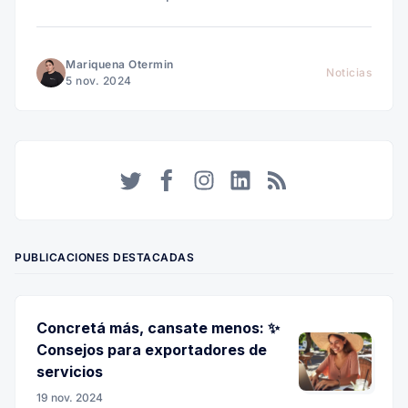
Bitcoin y en tus cobros desde el exterior.
Mariquena Otermin
Noticias
5 nov. 2024
Twitter
Facebook
Instagram
LinkedIn
RSS
PUBLICACIONES DESTACADAS
Concretá más, cansate menos: ✨
Consejos para exportadores de
servicios
19 nov. 2024