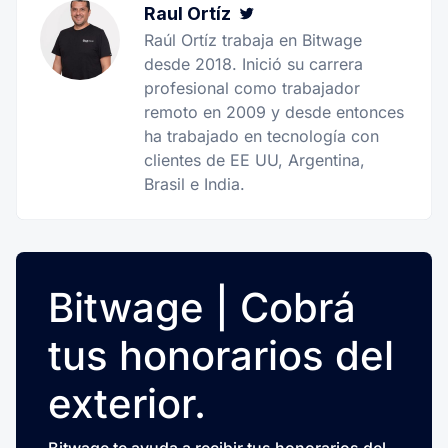
Raul Ortíz
Twitter
Raúl Ortíz trabaja en Bitwage
desde 2018. Inició su carrera
profesional como trabajador
remoto en 2009 y desde entonces
ha trabajado en tecnología con
clientes de EE UU, Argentina,
Brasil e India.
Bitwage | Cobrá
tus honorarios del
exterior.
Bitwage te ayuda a recibir tus honorarios del