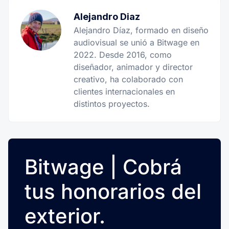
Alejandro Diaz
Alejandro Díaz, formado en diseño
audiovisual se unió a Bitwage en
2022. Desde 2016, como
diseñador, animador y director
creativo, ha colaborado con
clientes internacionales en
distintos proyectos.
Bitwage | Cobrá
tus honorarios del
exterior.