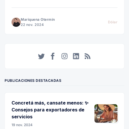
para el exterior y vivir mejor, todo desde Argentina.
Mariquena Otermin
Dólar
22 nov. 2024
Twitter
Facebook
Instagram
LinkedIn
RSS
PUBLICACIONES DESTACADAS
Concretá más, cansate menos: ✨
Consejos para exportadores de
servicios
19 nov. 2024